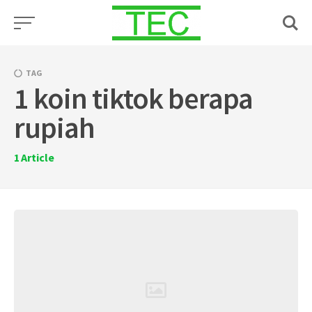
Skip
to
content
TAG
1 koin tiktok berapa
rupiah
1
Article