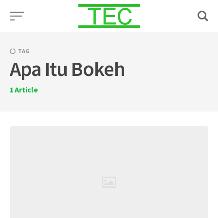
Skip
to
content
TAG
Apa Itu Bokeh
1
Article