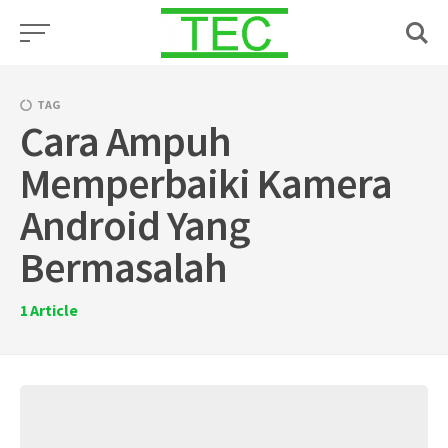
Skip
to
content
TAG
Cara Ampuh
Memperbaiki Kamera
Android Yang
Bermasalah
1
Article