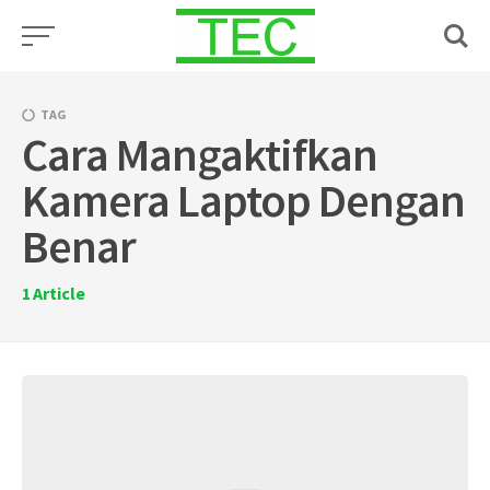
Skip
to
content
TAG
Cara Mangaktifkan
Kamera Laptop Dengan
Benar
1
Article