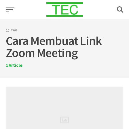
Skip
to
content
TAG
Cara Membuat Link
Zoom Meeting
1
Article