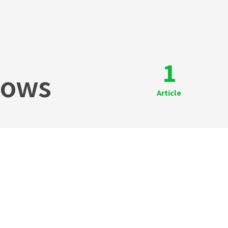
1
dows
Article