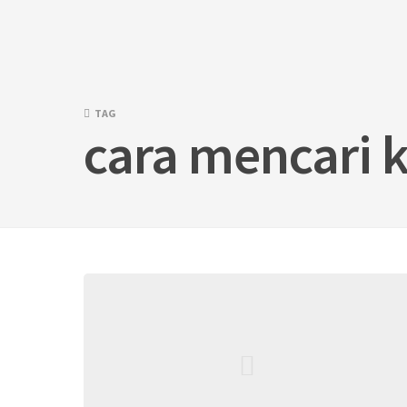
Skip
to
content
TAG
cara mencari k