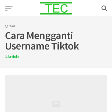
Skip
to
content
TAG
Cara Mengganti
Username Tiktok
1
Article