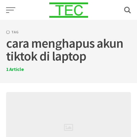
Skip
to
content
TAG
cara menghapus akun
tiktok di laptop
1
Article