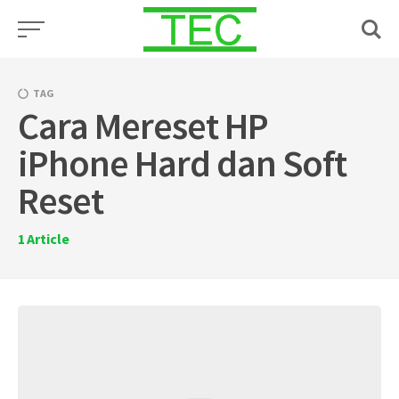
Skip
to
content
TAG
Cara Mereset HP
iPhone Hard dan Soft
Reset
1
Article