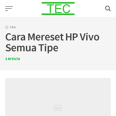
Skip
to
content
TAG
Cara Mereset HP Vivo
Semua Tipe
1
Article