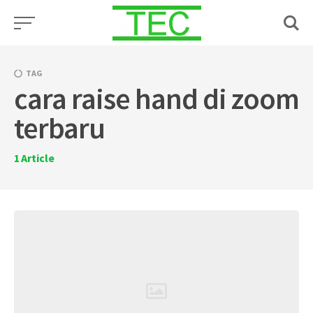
Skip
to
content
TAG
cara raise hand di zoom
terbaru
1
Article