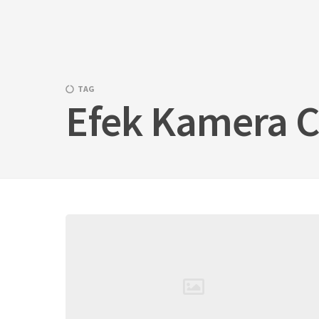
Skip
to
content
TAG
Efek Kamera 