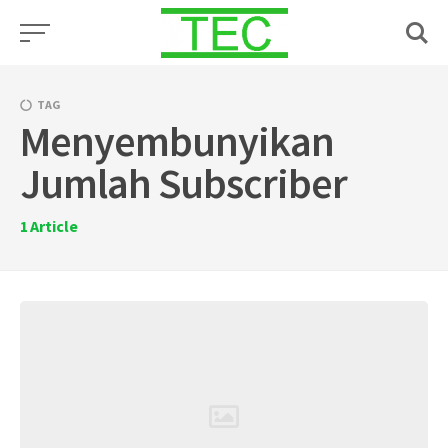
Skip
to
content
TAG
Menyembunyikan
Jumlah Subscriber
1
Article