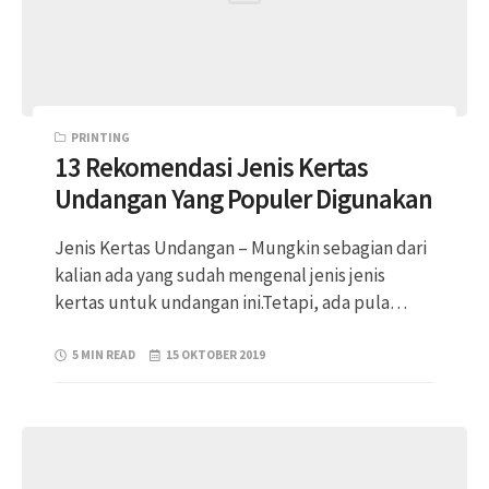
PRINTING
13 Rekomendasi Jenis Kertas
Undangan Yang Populer Digunakan
Jenis Kertas Undangan – Mungkin sebagian dari
kalian ada yang sudah mengenal jenis jenis
kertas untuk undangan ini.Tetapi, ada pula…
5 MIN READ
15 OKTOBER 2019