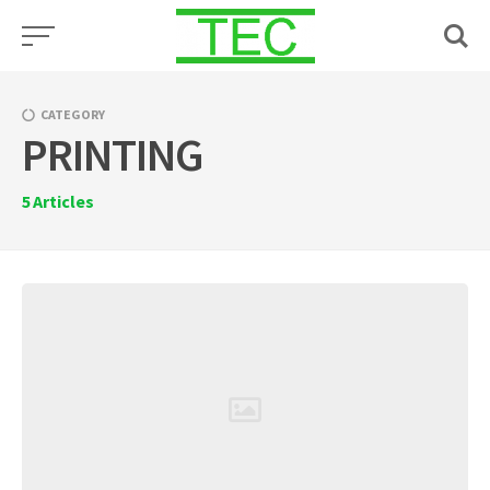
Skip
to
content
CATEGORY
PRINTING
5
Articles