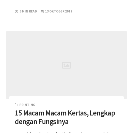
5 MIN READ
13 OKTOBER 2019
PRINTING
15 Macam Macam Kertas, Lengkap
dengan Fungsinya