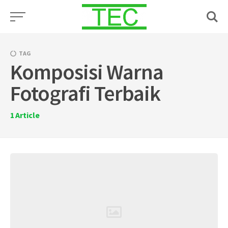
Skip
to
content
TAG
Komposisi Warna
Fotografi Terbaik
1
Article