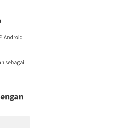
P
P Android
ah sebagai
Dengan