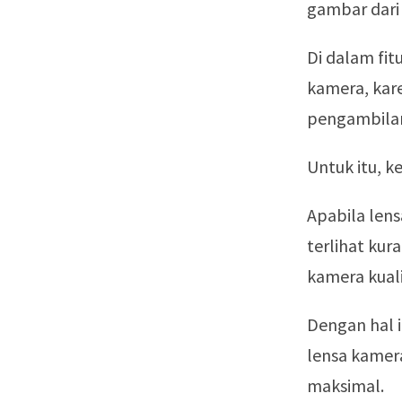
gambar dari 
Di dalam fit
kamera, kar
pengambilan
Untuk itu, k
Apabila lens
terlihat ku
kamera kuali
Dengan hal i
lensa kamera
maksimal.