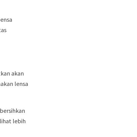
lensa
tas
tkan akan
nakan lensa
mbersihkan
ihat lebih