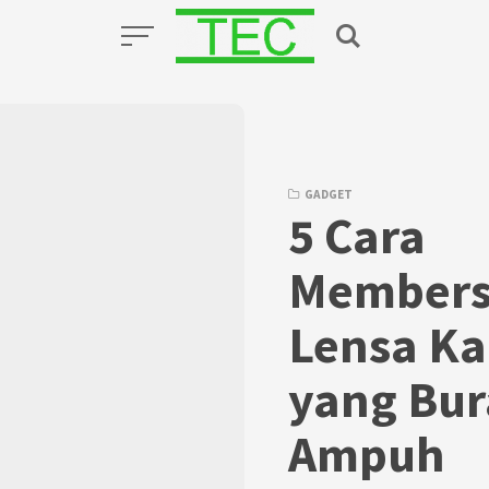
GADGET
5 Cara
Members
Lensa K
yang Bu
Ampuh