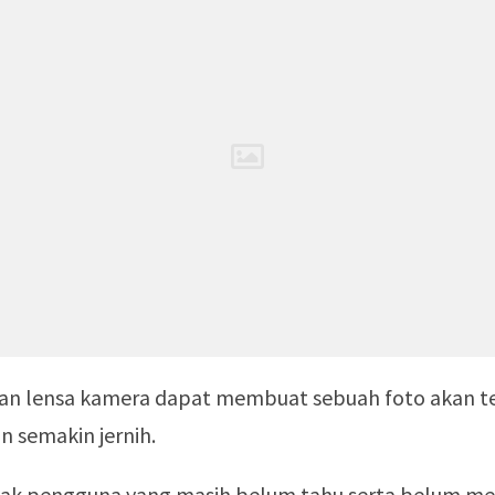
n lensa kamera dapat membuat sebuah foto akan ter
 semakin jernih.
yak pengguna yang masih belum tahu serta belum 