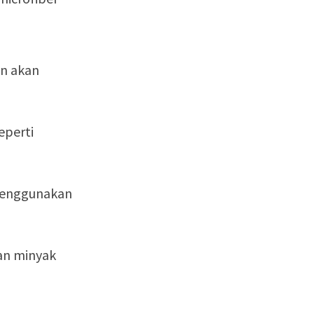
an akan
eperti
menggunakan
an minyak