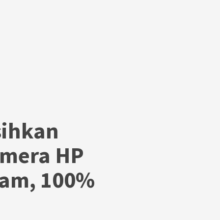
ihkan
amera HP
ram, 100%