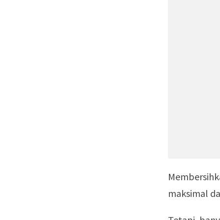
Membersihka
maksimal dan
Tetapi, ban