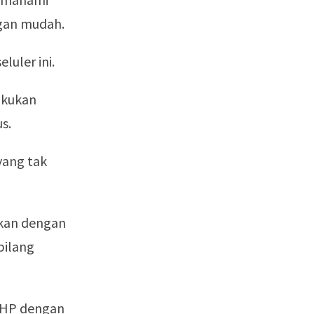
gan mudah.
uler ini.
akukan
s.
yang tak
ukan dengan
bilang
a HP dengan