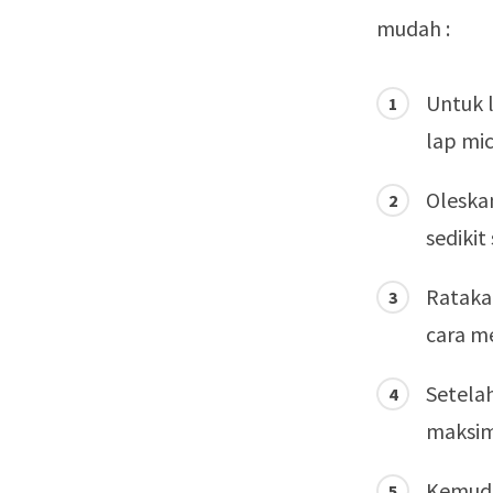
mudah :
Untuk l
lap mic
Oleskan
sediki
Rataka
cara m
Setela
maksim
Kemudi