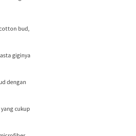
 cotton bud,
asta giginya
bud dengan
l yang cukup
microfiber