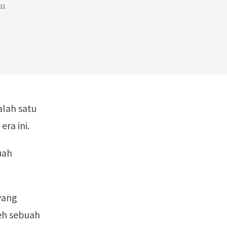
21
alah satu
ra ini.
uah
yang
eh sebuah