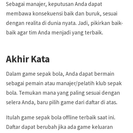
Sebagai manajer, keputusan Anda dapat
membawa konsekuensi baik dan buruk, sesuai
dengan realita di dunia nyata. Jadi, pikirkan baik-
baik agar tim Anda menjadi yang terbaik.
Akhir Kata
Dalam game sepak bola, Anda dapat bermain
sebagai pemain atau manajer/pelatih klub sepak
bola. Temukan mana yang paling sesuai dengan
selera Anda, baru pilih game dari daftar di atas.
Itulah game sepak bola offline terbaik saat ini.
Daftar dapat berubah jika ada game keluaran