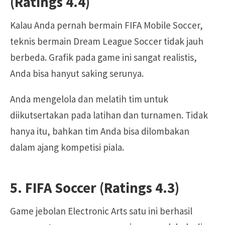
(Ratings 4.4)
Kalau Anda pernah bermain FIFA Mobile Soccer,
teknis bermain Dream League Soccer tidak jauh
berbeda. Grafik pada game ini sangat realistis,
Anda bisa hanyut saking serunya.
Anda mengelola dan melatih tim untuk
diikutsertakan pada latihan dan turnamen. Tidak
hanya itu, bahkan tim Anda bisa dilombakan
dalam ajang kompetisi piala.
5. FIFA Soccer (Ratings 4.3)
Game jebolan Electronic Arts satu ini berhasil