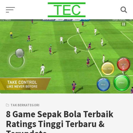
Skip
to
content
TAK BERKATEGORI
8 Game Sepak Bola Terbaik
Ratings Tinggi Terbaru &