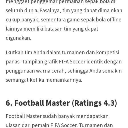
menggaet penggemar permainan sepak bola di
seluruh dunia. Pasalnya, tim yang dapat dimainkan
cukup banyak, sementara game sepak bola offline
lainnya memiliki batasan tim yang dapat
digunakan.
Ikutkan tim Anda dalam turnamen dan kompetisi
panas. Tampilan grafik FIFA Soccer identik dengan
penggunaan warna cerah, sehingga Anda semakin
semangat ketika memainkannya.
6. Football Master (Ratings 4.3)
Football Master sudah banyak mendapatkan
ulasan dari pemain FIFA Soccer. Turnamen dan