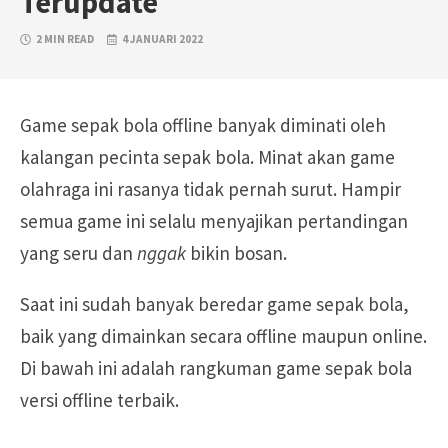
Terupdate
2 MIN READ
4 JANUARI 2022
Game sepak bola offline banyak diminati oleh
kalangan pecinta sepak bola. Minat akan game
olahraga ini rasanya tidak pernah surut. Hampir
semua game ini selalu menyajikan pertandingan
yang seru dan
nggak
bikin bosan.
Saat ini sudah banyak beredar game sepak bola,
baik yang dimainkan secara offline maupun online.
Di bawah ini adalah rangkuman game sepak bola
versi offline terbaik.