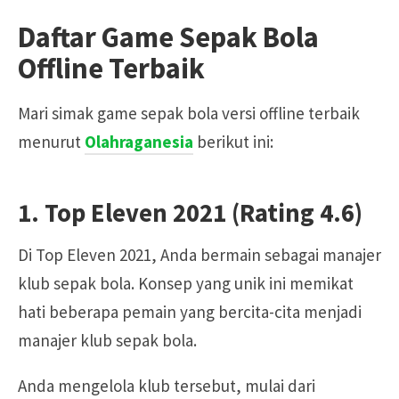
Daftar Game Sepak Bola
Offline Terbaik
Mari simak game sepak bola versi offline terbaik
menurut
Olahraganesia
berikut ini:
1. Top Eleven 2021 (Rating 4.6)
Di Top Eleven 2021, Anda bermain sebagai manajer
klub sepak bola. Konsep yang unik ini memikat
hati beberapa pemain yang bercita-cita menjadi
manajer klub sepak bola.
Anda mengelola klub tersebut, mulai dari