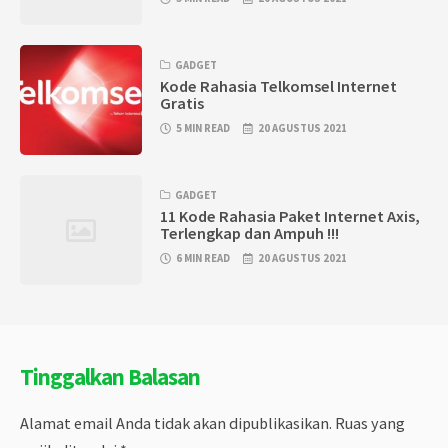
GADGET
Kode Rahasia Telkomsel Internet
Gratis
5 MIN READ
20 AGUSTUS 2021
GADGET
11 Kode Rahasia Paket Internet Axis,
Terlengkap dan Ampuh !!!
6 MIN READ
20 AGUSTUS 2021
Tinggalkan Balasan
Alamat email Anda tidak akan dipublikasikan.
Ruas yang