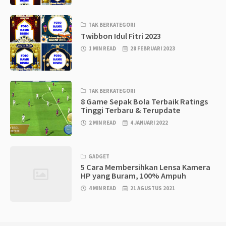
TAK BERKATEGORI
Twibbon Idul Fitri 2023
1 MIN READ
28 FEBRUARI 2023
TAK BERKATEGORI
8 Game Sepak Bola Terbaik Ratings
Tinggi Terbaru & Terupdate
2 MIN READ
4 JANUARI 2022
GADGET
5 Cara Membersihkan Lensa Kamera
HP yang Buram, 100% Ampuh
4 MIN READ
21 AGUSTUS 2021