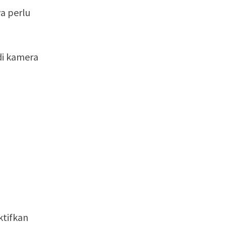
a perlu
di kamera
ktifkan