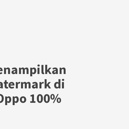
Menampilkan
termark di
Oppo 100%