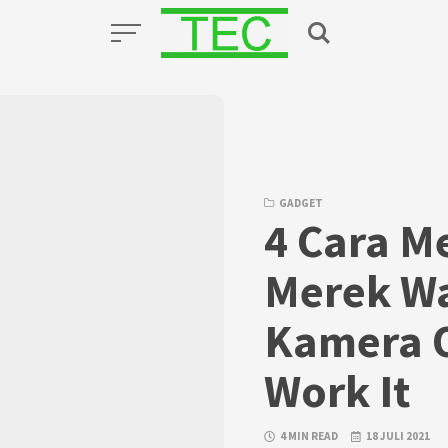
GADGET
4 Cara 
Merek Wa
Kamera 
Work It
4 MIN READ
18 JULI 2021