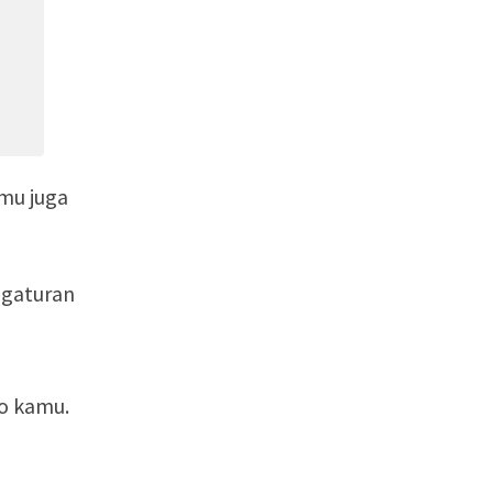
amu juga
ngaturan
o kamu.