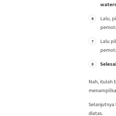
water
Lalu, p
pemotr
Lalu pi
pemotr
Selesa
Nah, itulah 
menampilkan
Selanjutnya 
diatas.