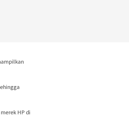
nampilkan
Sehingga
 merek HP di