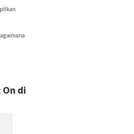
pilkan
 bagaimana
 On di