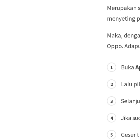
Merupakan s
menyeting pa
Maka, denga
Oppo. Adapun
Buka
A
Lalu pi
Selanju
Jika su
Geser 