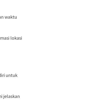
an waktu
masi lokasi
iri untuk
i jelaskan